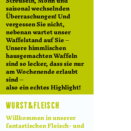
Streuseln, Mohn und
saisonal wechselnden
Überraschungen! Und
vergessen Sie nicht,
nebenan wartet unser
Waffelstand auf Sie –
Unsere himmlischen
hausgemachten Waffeln
sind so lecker, dass sie nur
am Wochenende erlaubt
sind –
also ein echtes Highlig
ht!
W u r s t & F L e i s c h
Willkommen in unserer
fantastischen Fleisch- und