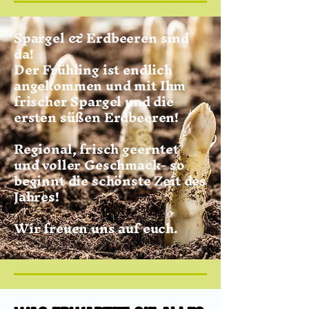
Spargel & Erdbeeren sind
da!
Der Frühling ist endlich
angekommen und mit Ihm
frischer Spargel und die
ersten süßen Erdbeeren!
Regional, frisch geerntet
und voller Geschmack- so
beginnt die schönste Zeit des
Jahres!
Wir freuen uns auf euch.