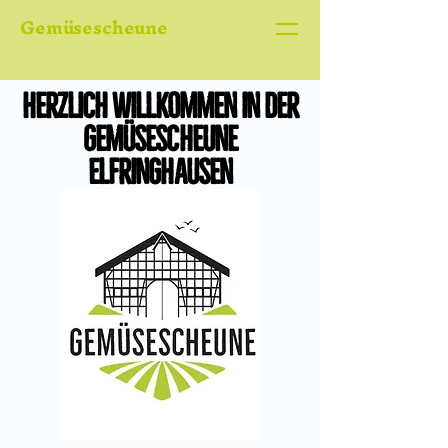
Gemüsescheune
Herzlich Willkommen in der
Gemüsescheune
Elfringhausen