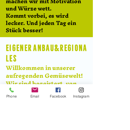
machen wir mit Motivation
und Würze wett.
Kommt vorbei, es wird
lecker. Und jeden Tag ein
Stück besser!
E I G E N E R A N B A U & R E G I O N A
L E S
Willkommen in unserer
aufregenden Gemüsewelt!
Wir sind begeistert, von
unserem Anbau zu
erzählen! Von Tomaten und
Phone
Email
Facebook
Instagram
Gurken über Paprika bis
hin zu knackigem Salat –
wir haben bereits so viel