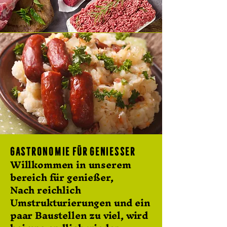
G a s t r o n o m i e F Ü R G E N I E S S E R
Willkommen in unserem
bereich für genießer,
Nach reichlich
Umstrukturierungen und ein
paar Baustellen zu viel, wird